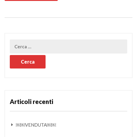
Articoli recenti
￼￼VENDUTA￼￼