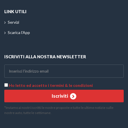
LINK UTILI
Servizi
Scarica l’App
ISCRIVITI ALLA NOSTRA NEWSLETTER
Ho letto ed accetto i termini & le condizioni
Iscriviti
*Inviamo ai nostri iscritti le nostre proposte e tutte le ultime notizie sulle
nostre auto, tutte le settimane.
Telefono