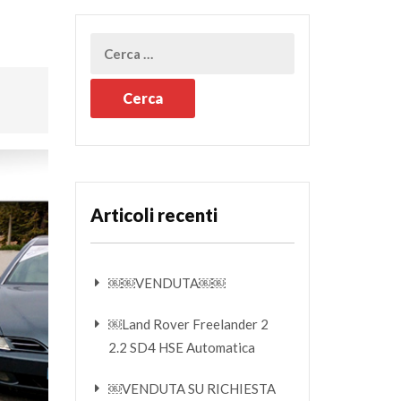
Articoli recenti
￼￼VENDUTA￼￼
￼Land Rover Freelander 2
2.2 SD4 HSE Automatica
￼VENDUTA SU RICHIESTA