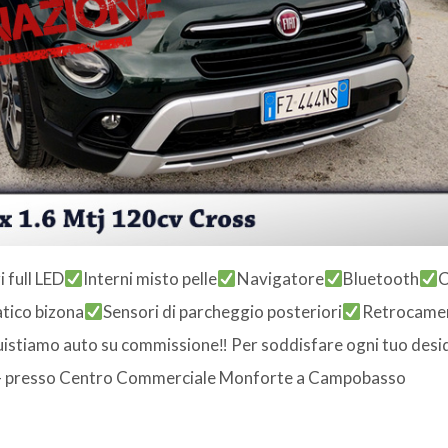
i full LED
Interni misto pelle
Navigatore
Bluetooth
C
tico bizona
Sensori di parcheggio posteriori
Retrocame
istiamo auto su commissione‼ Per soddisfare ogni tuo desi
i – presso Centro Commerciale Monforte a Campobasso