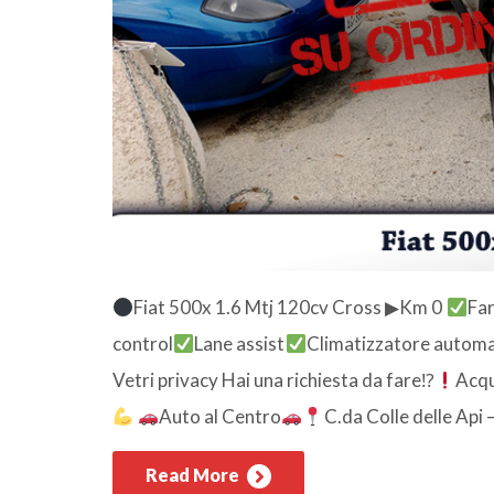
Fiat 500x 1.6 Mtj 120cv Cross ▶Km 0
Far
control
Lane assist
Climatizzatore automa
Vetri privacy Hai una richiesta da fare⁉
Acqu
Auto al Centro
C.da Colle delle Ap
Read More