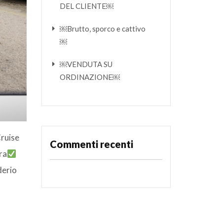
DEL CLIENTE￼
￼Brutto, sporco e cattivo
￼
￼VENDUTA SU
ORDINAZIONE￼
ruise
Commenti recenti
ra
derio