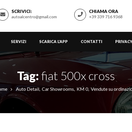
SCRIVICI:
CHIAMA ORA
autoalcentro@gmail.com
+39 339 716 9368
SERVIZI
SCARICA L’APP
CONTATTI
PRIVACY
Tag:
fiat 500x cross
ome
Auto Detail
,
Car Showrooms
,
KM 0
,
Vendute su ordinazi