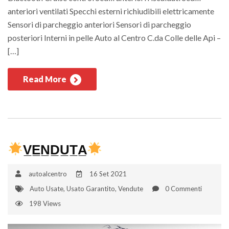
anteriori ventilati Specchi esterni richiudibili elettricamente
Sensori di parcheggio anteriori Sensori di parcheggio
posteriori Interni in pelle Auto al Centro C.da Colle delle Api –
[…]
Read More
V̲E̲N̲D̲U̲T̲A̲
autoalcentro
16 Set 2021
Auto Usate
,
Usato Garantito
,
Vendute
0 Commenti
198 Views