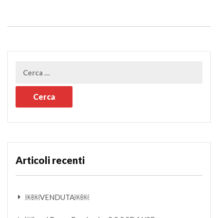
Articoli recenti
￼￼VENDUTA￼￼