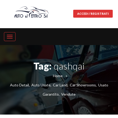
ACCEDI / REGISTRATI
Tag:
qashqai
Home
Auto Detail
,
Auto Usate
,
Car Land
,
Car Showrooms
,
Usato
Garantito
,
Vendute