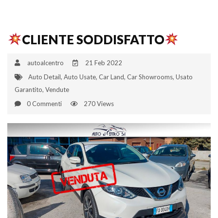
CLIENTE SODDISFATTO
autoalcentro
21 Feb 2022
Auto Detail
,
Auto Usate
,
Car Land
,
Car Showrooms
,
Usato
Garantito
,
Vendute
0 Commenti
270 Views