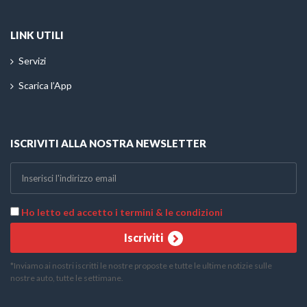
LINK UTILI
Servizi
Scarica l’App
ISCRIVITI ALLA NOSTRA NEWSLETTER
Ho letto ed accetto i termini & le condizioni
Iscriviti
*Inviamo ai nostri iscritti le nostre proposte e tutte le ultime notizie sulle
nostre auto, tutte le settimane.
Telefono