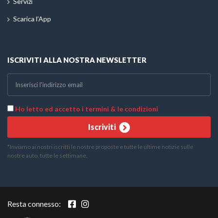
Servizi
Scarica l’App
ISCRIVITI ALLA NOSTRA NEWSLETTER
Ho letto ed accetto i termini & le condizioni
Iscriviti
*Inviamo ai nostri iscritti le nostre proposte e tutte le ultime notizie sulle
nostre auto, tutte le settimane.
Telefono
WhatsApp
Resta connesso: