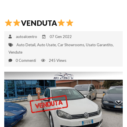
VENDUTA
autoalcentro
07 Gen 2022
Auto Detail
,
Auto Usate
,
Car Showrooms
,
Usato Garantito
,
Vendute
0 Commenti
245 Views