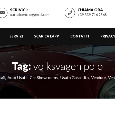
SCRIVICI:
CHIAMA ORA
autoalcentro@gmail.com
+39 339 716 9368
SERVIZI
SCARICA L’APP
CONTATTI
PRIVACY
Tag:
volksvagen polo
ail
,
Auto Usate
,
Car Showrooms
,
Usato Garantito
,
Vendute
,
Ven