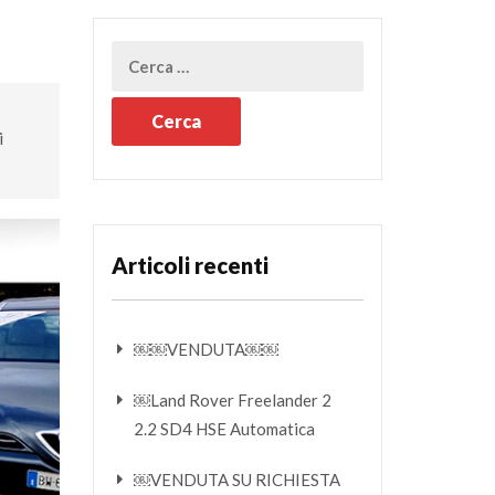
i
Articoli recenti
￼￼VENDUTA￼￼
￼Land Rover Freelander 2
2.2 SD4 HSE Automatica
￼VENDUTA SU RICHIESTA