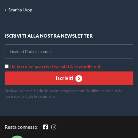
Scarica l’App
ISCRIVITI ALLA NOSTRA NEWSLETTER
Ho letto ed accetto i termini & le condizioni
Iscriviti
*Inviamo ai nostri iscritti le nostre proposte e tutte le ultime notizie sulle
nostre auto, tutte le settimane.
Telefono
WhatsApp
Resta connesso: