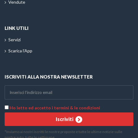
Vendute
LINK UTILI
Servizi
Scarica l’App
ISCRIVITI ALLA NOSTRA NEWSLETTER
Ho letto ed accetto i termini & le condizioni
Iscriviti
*Inviamo ai nostri iscritti le nostre proposte e tutte le ultime notizie sulle
nostre auto, tutte le settimane.
Telefono