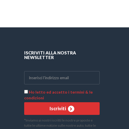
ISCRIVITI ALLA NOSTRA
NEWSLETTER
Ho letto ed accetto i termini & le
condizioni
Iscriviti
*Inviamo ai nostri iscritti le nostre proposte e
tutte le ultime notizie sulle nostre auto, tutte le