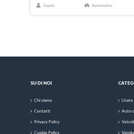
5seats
Automatico
SU DI NOI
CATEG
Chi siamo
Usato
Contatti
Auto 
Privacy Policy
Veicol
Cookie Policy
Vendu