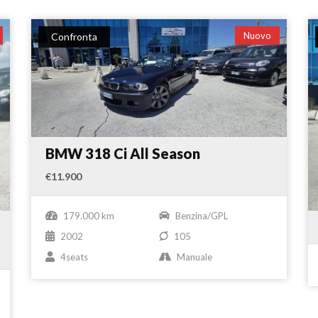
Nuovo
Confronta
BMW 318 Ci All Season
€11.900
179.000 km
Benzina/GPL
2002
105
4seats
Manuale