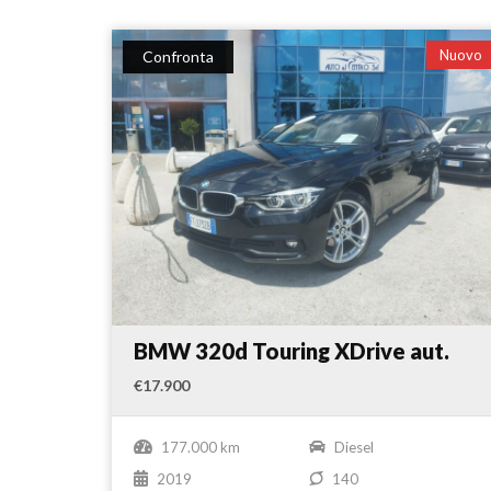
Nuovo
Confronta
BMW 320d Touring XDrive aut.
€17.900
177.000 km
Diesel
2019
140