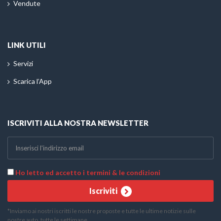
Vendute
LINK UTILI
Servizi
Scarica l’App
ISCRIVITI ALLA NOSTRA NEWSLETTER
Ho letto ed accetto i termini & le condizioni
Iscriviti
*Inviamo ai nostri iscritti le nostre proposte e tutte le ultime notizie sulle
nostre auto, tutte le settimane.
Telefono