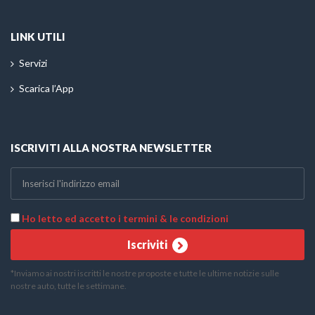
LINK UTILI
Servizi
Scarica l’App
ISCRIVITI ALLA NOSTRA NEWSLETTER
Ho letto ed accetto i termini & le condizioni
Iscriviti
*Inviamo ai nostri iscritti le nostre proposte e tutte le ultime notizie sulle
nostre auto, tutte le settimane.
Telefono