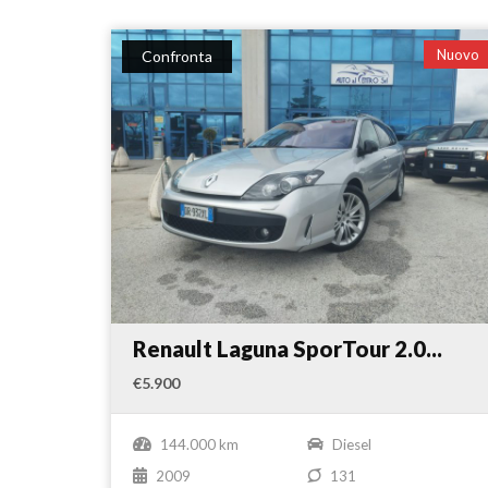
Nuovo
Confronta
Renault Laguna SporTour 2.0...
€5.900
144.000 km
Diesel
2009
131