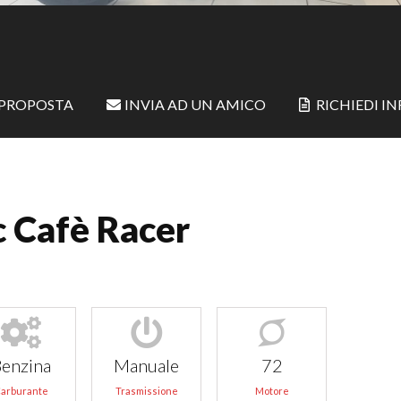
 PROPOSTA
INVIA AD UN AMICO
RICHIEDI I
c Cafè Racer
enzina
Manuale
72
arburante
Trasmissione
Motore