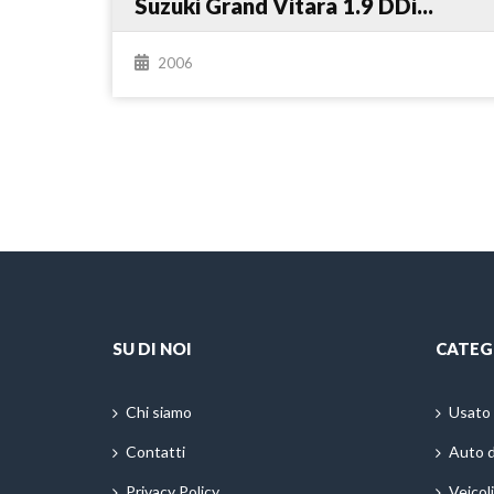
Suzuki Grand Vitara 1.9 DDi...
2006
SU DI NOI
CATEG
Chi siamo
Usato
Contatti
Auto 
Privacy Policy
Veicol