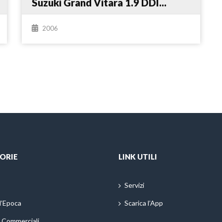
Suzuki Grand Vitara 1.9 DDI...
2006
ORIE
LINK UTILI
Servizi
d’Epoca
Scarica l’App
i Commerciali