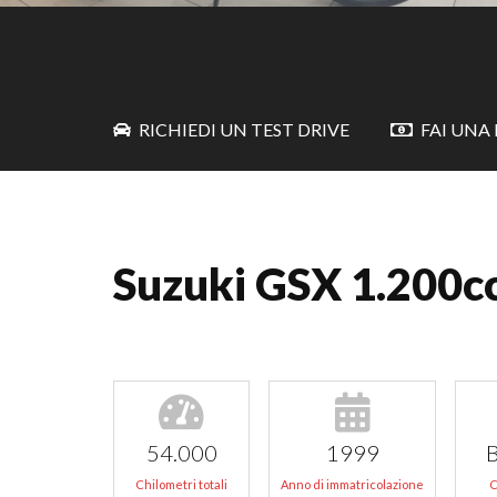
RICHIEDI UN TEST DRIVE
FAI UNA
Suzuki GSX 1.200c
54.000
1999
B
Chilometri totali
Anno di immatricolazione
C