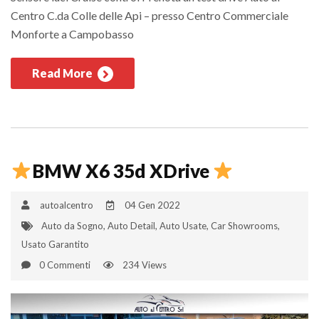
Centro C.da Colle delle Api – presso Centro Commerciale
Monforte a Campobasso
Read More
BMW X6 35d XDrive
autoalcentro
04 Gen 2022
Auto da Sogno
,
Auto Detail
,
Auto Usate
,
Car Showrooms
,
Usato Garantito
0 Commenti
234 Views