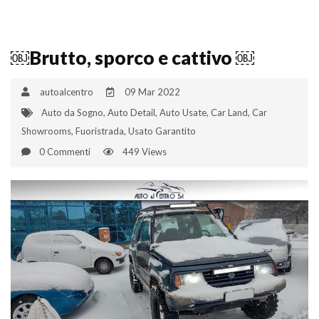
￼Brutto, sporco e cattivo ￼
autoalcentro
09 Mar 2022
Auto da Sogno
,
Auto Detail
,
Auto Usate
,
Car Land
,
Car
Showrooms
,
Fuoristrada
,
Usato Garantito
0 Commenti
449 Views