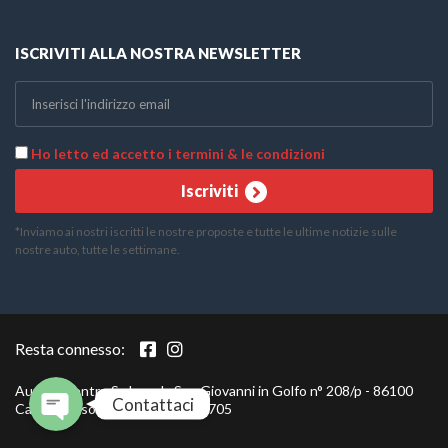
ISCRIVITI ALLA NOSTRA NEWSLETTER
Ho letto ed accetto i termini & le condizioni
Iscriviti
*Inviamo ai nostri iscritti le nostre proposte e tutte le ultime notizie sulle
nostre auto, tutte le settimane.
Telefono
WhatsApp
Resta connesso:
Auto al Centro S.r.l. - c.da San Giovanni in Golfo n° 208/p - 86100
Contattaci
Campobasso - P.IVA 01798440705